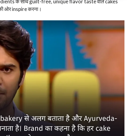
ents के साथ guilt-free, unique flavor taste वाले cakes
की ओर inspire करना।