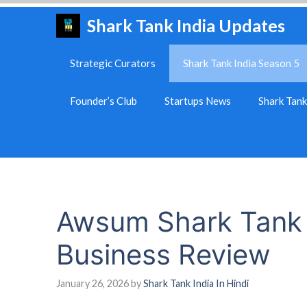
Skip
Shark Tank India Updates
to
content
Strategic Curators
Shark Tank India Season 5
Founder’s Club
Startups News
Shark Tan
Awsum Shark Tank 
Business Review
January 26, 2026
by
Shark Tank India In Hindi