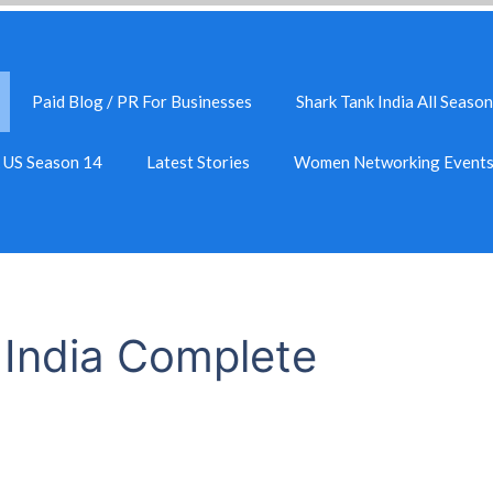
Paid Blog / PR For Businesses
Shark Tank India All Season
k US Season 14
Latest Stories
Women Networking Event
India Complete