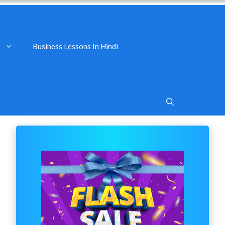
Business Lessons In Hindi
s