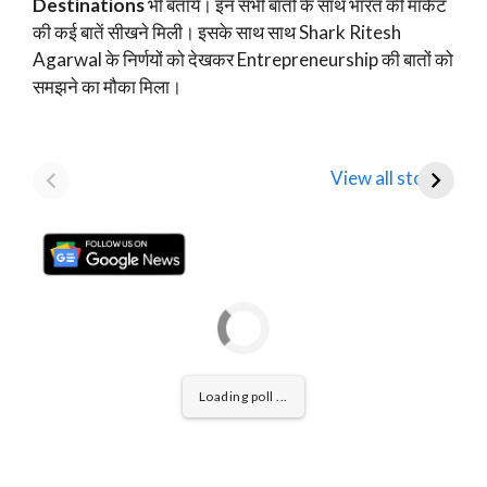
Destinations
भी बताये। इन सभी बातों के साथ भारत की मार्केट
की कई बातें सीखने मिली। इसके साथ साथ Shark Ritesh
Agarwal के निर्णयों को देखकर Entrepreneurship की बातों को
समझने का मौका मिला।
Mamaearth
Tata Motors
D
Parent Honasa
Shares Fall Below
T
View all stories
Consumer Shares में
₹1,000: Key
R
गिरावट!
Analyst Insights
F
Loading poll ...