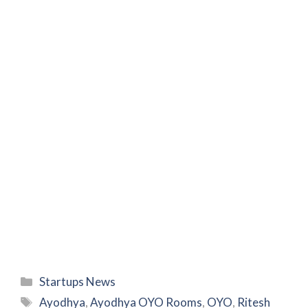
Categories
Startups News
Tags
Ayodhya
,
Ayodhya OYO Rooms
,
OYO
,
Ritesh