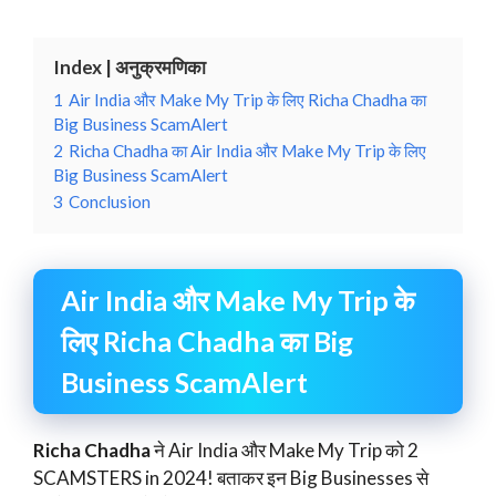
Index | अनुक्रमणिका
1
Air India और Make My Trip के लिए Richa Chadha का
Big Business ScamAlert
2
Richa Chadha का Air India और Make My Trip के लिए
Big Business ScamAlert
3
Conclusion
Air India और Make My Trip के
लिए Richa Chadha का Big
Business ScamAlert
Richa Chadha
ने Air India और Make My Trip को 2
SCAMSTERS in 2024! बताकर इन Big Businesses से