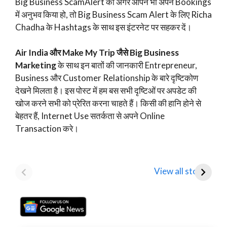
Big Business ScamAlert को अगर आपने भी अपने Bookings
में अनुभव किया हो, तो Big Business Scam Alert के लिए Richa
Chadha के Hashtags के साथ इस इंटरनेट पर सहकर दें।
Air India और Make My Trip जैसे Big Business
Marketing
के साथ इन बातों की जानकारी Entrepreneur,
Business और Customer Relationship के बारे दृष्टिकोण
देखने मिलता है। इस पोस्ट में हम बस सभी दृष्टिओं पर अपडेट की
खोज करने सभी को प्रेरित करना चाहते हैं। किसी की हानि होने से
बेहतर हैं, Internet Use सतर्कता से अपने Online
Transaction करे।
Mamaearth
Tata Motors
D
Parent Honasa
Shares Fall Below
T
View all stories
Consumer Shares में
₹1,000: Key
R
गिरावट!
Analyst Insights
F