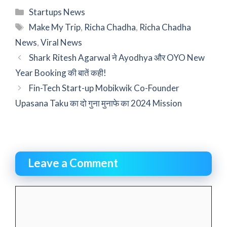
Categories
Startups News
Tags
Make My Trip
,
Richa Chadha
,
Richa Chadha
News
,
Viral News
Shark Ritesh Agarwal ने Ayodhya और OYO New
Year Booking की बातें कही!
Fin-Tech Start-up Mobikwik Co-Founder
Upasana Taku का दो गुना मुनाफे का 2024 Mission
Leave a Comment
Comment