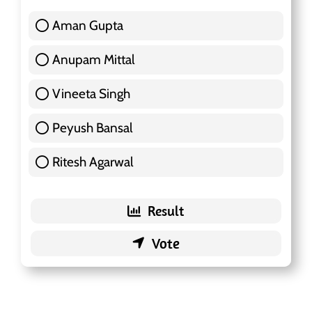
Aman Gupta
117 ( 36.91 % )
Anupam Mittal
51 ( 16.09 % )
Vineeta Singh
24 ( 7.57 % )
Peyush Bansal
83 ( 26.18 % )
Ritesh Agarwal
42 ( 13.25 % )