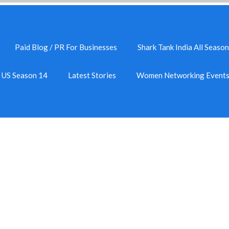
Paid Blog / PR For Businesses
Shark Tank India All Season
k US Season 14
Latest Stories
Women Networking Event