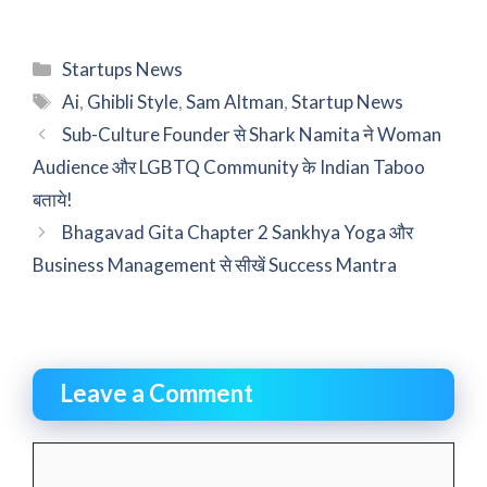
Categories
Startups News
Tags
Ai
,
Ghibli Style
,
Sam Altman
,
Startup News
Sub-Culture Founder से Shark Namita ने Woman
Audience और LGBTQ Community के Indian Taboo
बताये!
Bhagavad Gita Chapter 2 Sankhya Yoga और
Business Management से सीखें Success Mantra
Leave a Comment
Comment