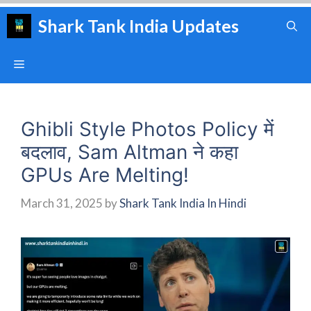
Skip
Shark Tank India Updates
to
content
Menu
Ghibli Style Photos Policy में
बदलाव, Sam Altman ने कहा
GPUs Are Melting!
March 31, 2025
by
Shark Tank India In Hindi