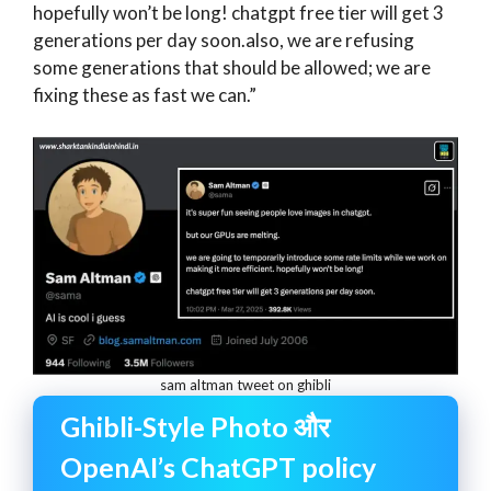
hopefully won’t be long! chatgpt free tier will get 3
generations per day soon.also, we are refusing
some generations that should be allowed; we are
fixing these as fast we can.”
sam altman tweet on ghibli
Ghibli-Style Photo और
OpenAI’s ChatGPT policy