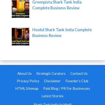
Greenpista Shark Tank India
Complete Business Review
Hookd Shark Tank India Complete
Business Review
About Us
Strategic Curators
Contact Us
Privacy Policy
Disclaimer
Founder’s Club
HTML Sitemap
Paid Blog / PR For Businesses
Latest Stories
Shark Tank India In Hindi