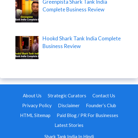
Greenpista Shark Tank India
Complete Business Review
Hookd Shark Tank India Complete
Business Review
About Us
Strategic Curators
Contact Us
Privacy Policy
Disclaimer
Founder’s Club
HTML Sitemap
Paid Blog / PR For Businesses
Latest Stories
Shark Tank India In Hindi