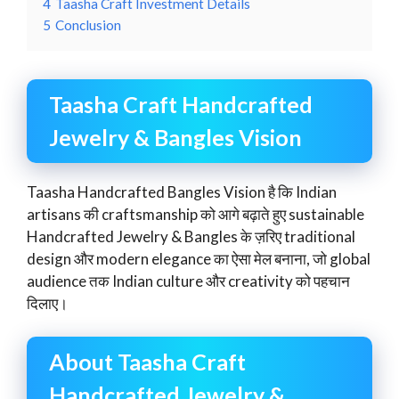
4
Taasha Craft Investment Details
5
Conclusion
Taasha Craft Handcrafted
Jewelry & Bangles Vision
Taasha Handcrafted Bangles Vision है कि Indian
artisans की craftsmanship को आगे बढ़ाते हुए sustainable
Handcrafted Jewelry & Bangles के ज़रिए traditional
design और modern elegance का ऐसा मेल बनाना, जो global
audience तक Indian culture और creativity को पहचान
दिलाए।
About Taasha Craft
Handcrafted Jewelry &