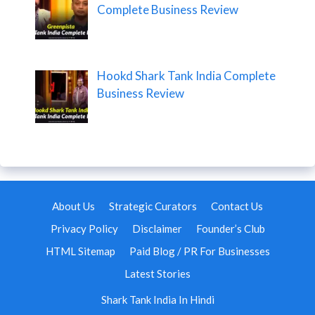
Complete Business Review
Hookd Shark Tank India Complete
Business Review
About Us
Strategic Curators
Contact Us
Privacy Policy
Disclaimer
Founder’s Club
HTML Sitemap
Paid Blog / PR For Businesses
Latest Stories
Shark Tank India In Hindi