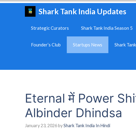
Skip
Shark Tank India Updates
to
content
Strategic Curators
Shark Tank India Season 5
Founder’s Club
Startups News
Shark Tan
Eternal में Power Sh
Albinder Dhindsa
January 23, 2026
by
Shark Tank India In Hindi