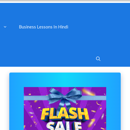
Business Lessons In Hindi
s