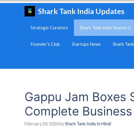
Skip
Shark Tank India Updates
to
content
Strategic Curators
Shark Tank India Season 5
Founder’s Club
Startups News
Shark Tan
Gappu Jam Boxes S
Complete Business
February 20, 2026
by
Shark Tank India In Hindi