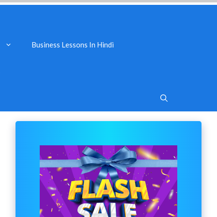
Business Lessons In Hindi
s