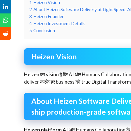
1
Heizen Vision
2
About Heizen Software Delivery at Light Speed, 
3
Heizen Founder
4
Heizen Investment Details
5
Conclusion
Heizen Vision
Heizen का vision है कि AI और Humans Collaboratio
deliver करके हर business को true Digital Transfor
About Heizen Software Delive
ship production-grade softwa
Heizen platform AI
और Humans Collaboration के Ap