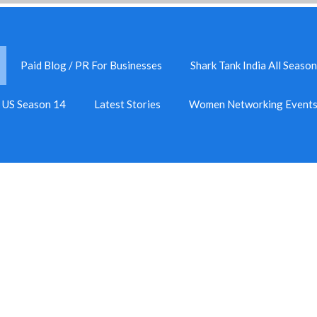
Paid Blog / PR For Businesses
Shark Tank India All Season
k US Season 14
Latest Stories
Women Networking Event