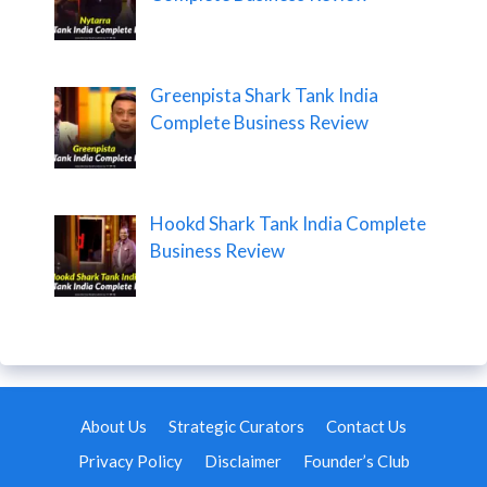
Greenpista Shark Tank India
Complete Business Review
Hookd Shark Tank India Complete
Business Review
About Us
Strategic Curators
Contact Us
Privacy Policy
Disclaimer
Founder’s Club