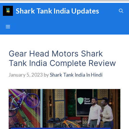
Skip
Shark Tank India Updates
to
content
Menu
Gear Head Motors Shark
Tank India Complete Review
January 5, 2023
by
Shark Tank India In Hindi