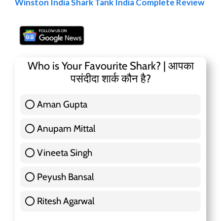
Winston India Shark Tank India Complete Review
Who is Your Favourite Shark? | आपका
पसंदीदा शार्क कौन है?
Aman Gupta
117 ( 36.91 % )
Anupam Mittal
51 ( 16.09 % )
Vineeta Singh
24 ( 7.57 % )
Peyush Bansal
83 ( 26.18 % )
Ritesh Agarwal
42 ( 13.25 % )