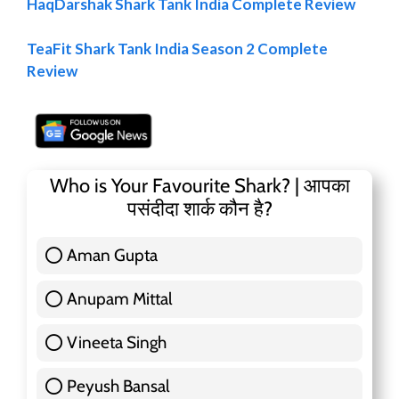
HaqDarshak Shark Tank India Complete Review
TeaFit Shark Tank India Season 2 Complete
Review
Who is Your Favourite Shark? | आपका
पसंदीदा शार्क कौन है?
Aman Gupta
117 ( 36.91 % )
Anupam Mittal
51 ( 16.09 % )
Vineeta Singh
24 ( 7.57 % )
Peyush Bansal
83 ( 26.18 % )