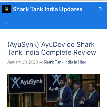
Skip
Shark Tank India Updates
to
content
Menu
(AyuSynk) AyuDevice Shark
Tank India Complete Review
January 10, 2023
by
Shark Tank India In Hindi