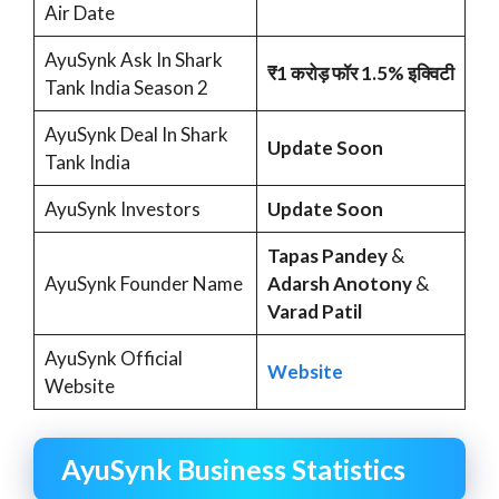
Air Date
AyuSynk Ask In Shark
₹1 करोड़ फॉर 1.5% इक्विटी
Tank India Season 2
AyuSynk Deal In Shark
Update Soon
Tank India
AyuSynk Investors
Update Soon
Tapas Pandey
&
AyuSynk Founder Name
Adarsh Anotony
&
Varad Patil
AyuSynk Official
Website
Website
AyuSynk Business Statistics