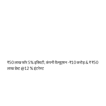
₹50 लाख फॉर 5% इक्विटी, कंपनी वैल्यूएशन -₹10 करोड़ & ₹ ₹50
लाख डेब्ट @12 % इंटरेस्ट