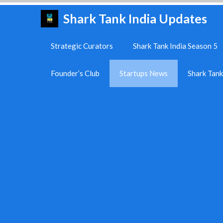
Skip
Shark Tank India Updates
to
content
Strategic Curators
Shark Tank India Season 5
Founder’s Club
Startups News
Shark Tan