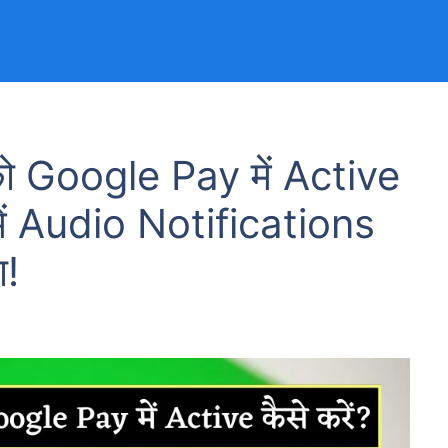
ो Google Pay में Active
में Audio Notifications
ा!