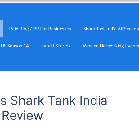
Paid Blog / PR For Businesses
Shark Tank India All Season
k US Season 14
Latest Stories
Women Networking Event
s Shark Tank India
 Review