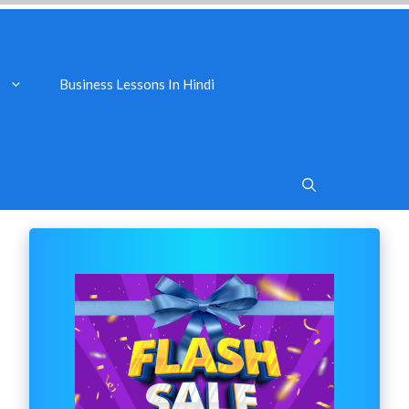
Business Lessons In Hindi
s