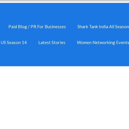
Paid Blog / PR For Businesses
Shark Tank India All Season
k US Season 14
Latest Stories
Women Networking Event