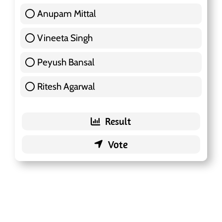
Anupam Mittal
51 ( 16.09 % )
Vineeta Singh
24 ( 7.57 % )
Peyush Bansal
83 ( 26.18 % )
Ritesh Agarwal
42 ( 13.25 % )