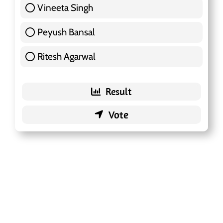
Vineeta Singh
24 ( 7.57 % )
Peyush Bansal
83 ( 26.18 % )
Ritesh Agarwal
42 ( 13.25 % )