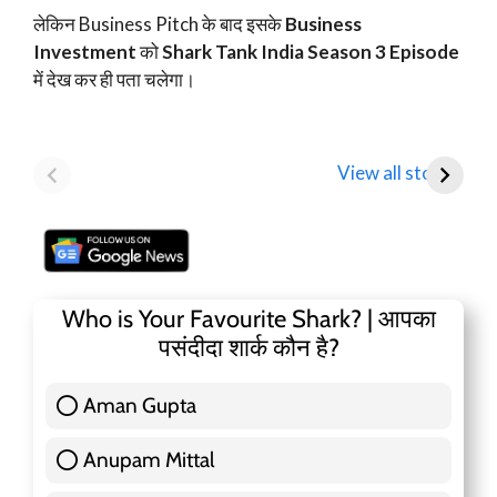
लेकिन Business Pitch के बाद इसके
Business
Investment
को
Shark Tank India Season 3 Episode
में देख कर ही पता चलेगा।
Mamaearth
Tata Motors
D
Parent Honasa
Shares Fall Below
T
View all stories
Consumer Shares में
₹1,000: Key
R
गिरावट!
Analyst Insights
F
Who is Your Favourite Shark? | आपका
पसंदीदा शार्क कौन है?
Aman Gupta
117 ( 36.91 % )
Anupam Mittal
51 ( 16.09 % )