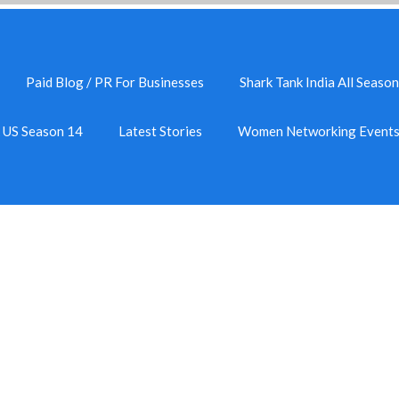
Paid Blog / PR For Businesses
Shark Tank India All Season
k US Season 14
Latest Stories
Women Networking Event