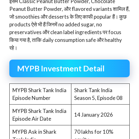
इसमें Classic Peanut Butter Powder, Chocolate
Peanut Butter Powder, और flavored variants शामिल हैं,
जो smoothies और desserts के लिए काफी popular हैं। कुछ
products ऐसे भी हैं जिनमें no added sugar, no
preservatives और clean label ingredients पर focus
किया गया है, ताकि daily consumption safe और healthy
रहे।
MYPB Investment Detail
MYPB Shark Tank India
Shark Tank India
Episode Number
Season 5, Episode 08
MYPB Shark Tank India
14 January 2026
Episode Air Date
MYPB Ask in Shark
70 lakhs for 10%