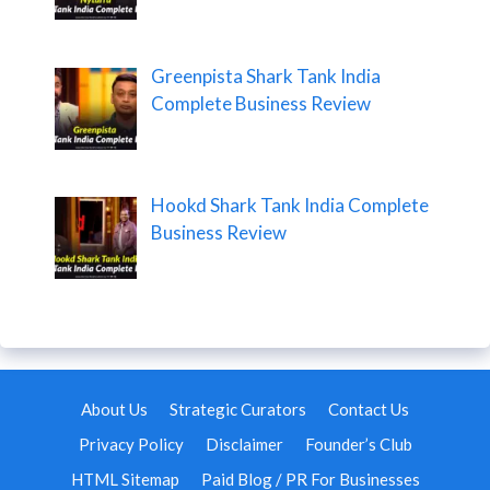
Greenpista Shark Tank India
Complete Business Review
Hookd Shark Tank India Complete
Business Review
About Us
Strategic Curators
Contact Us
Privacy Policy
Disclaimer
Founder’s Club
HTML Sitemap
Paid Blog / PR For Businesses