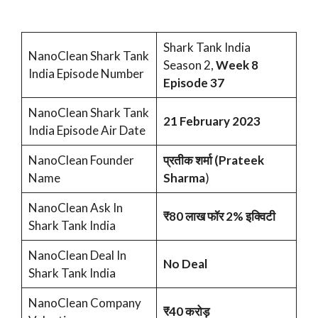
Shark Tank India
NanoClean Shark Tank
Season 2,
Week 8
India Episode Number
Episode 37
NanoClean Shark Tank
21 February 2023
India Episode Air Date
NanoClean Founder
प्रतीक शर्मा (Prateek
Name
Sharma
)
NanoClean Ask In
₹80 लाख फॉर 2% इक्विटी
Shark Tank India
NanoClean Deal In
No Deal
Shark Tank India
NanoClean Company
₹40 करोड़