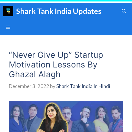
Skip
Shark Tank India Updates
to
content
Menu
“Never Give Up” Startup
Motivation Lessons By
Ghazal Alagh
December 3, 2022
by
Shark Tank India In Hindi