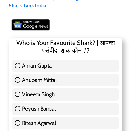
Shark Tank India
Who is Your Favourite Shark? | आपका
पसंदीदा शार्क कौन है?
Aman Gupta
117 ( 36.91 % )
Anupam Mittal
51 ( 16.09 % )
Vineeta Singh
24 ( 7.57 % )
Peyush Bansal
83 ( 26.18 % )
Ritesh Agarwal
42 ( 13.25 % )