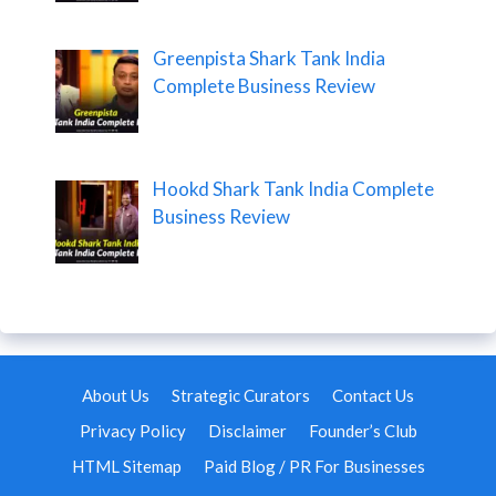
Greenpista Shark Tank India
Complete Business Review
Hookd Shark Tank India Complete
Business Review
About Us
Strategic Curators
Contact Us
Privacy Policy
Disclaimer
Founder’s Club
HTML Sitemap
Paid Blog / PR For Businesses