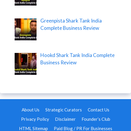
Greenpista Shark Tank India
Complete Business Review
Hookd Shark Tank India Complete
Business Review
About Us
Strategic Curators
Contact Us
Privacy Policy
Disclaimer
Founder’s Club
HTML Sitemap
Paid Blog / PR For Businesses