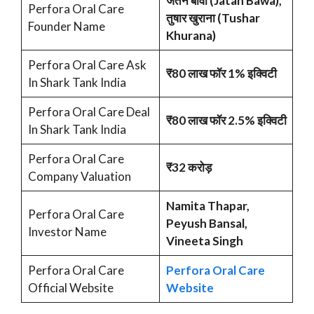
जतन बावा (Jatan Bawa),
Perfora Oral Care
तुषार खुराना (Tushar
Founder Name
Khurana)
Perfora Oral Care Ask
₹80 लाख फॉर 1% इक्विटी
In Shark Tank India
Perfora Oral Care Deal
₹80 लाख फॉर 2.5% इक्विटी
In Shark Tank India
Perfora Oral Care
₹32 करोड़
Company Valuation
Namita Thapar,
Perfora Oral Care
Peyush Bansal,
Investor Name
Vineeta Singh
Perfora Oral Care
Perfora Oral Care
Official Website
Website