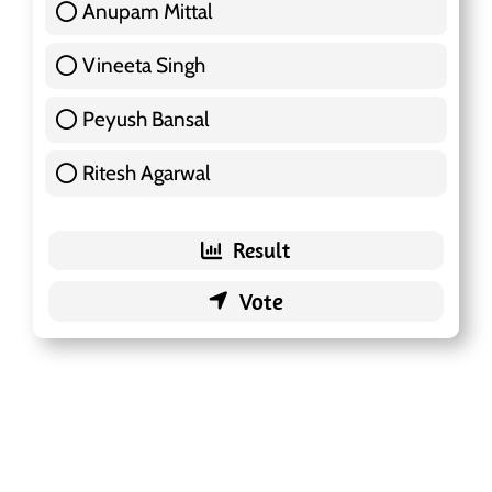
Anupam Mittal
51 ( 16.09 % )
Vineeta Singh
24 ( 7.57 % )
Peyush Bansal
83 ( 26.18 % )
Ritesh Agarwal
42 ( 13.25 % )