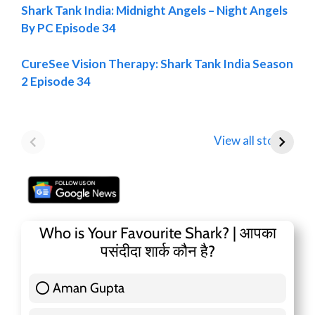
Shark Tank India: Midnight Angels – Night Angels
By PC Episode 34
CureSee Vision Therapy: Shark Tank India Season
2 Episode 34
Mamaearth
Tata Motors
D
Parent Honasa
Shares Fall Below
T
View all stories
Consumer Shares में
₹1,000: Key
R
गिरावट!
Analyst Insights
F
Who is Your Favourite Shark? | आपका
पसंदीदा शार्क कौन है?
Aman Gupta
117 ( 36.91 % )