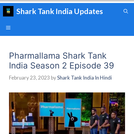
Skip
Shark Tank India Updates
to
content
Menu
Pharmallama Shark Tank
India Season 2 Episode 39
February 23, 2023
by
Shark Tank India In Hindi