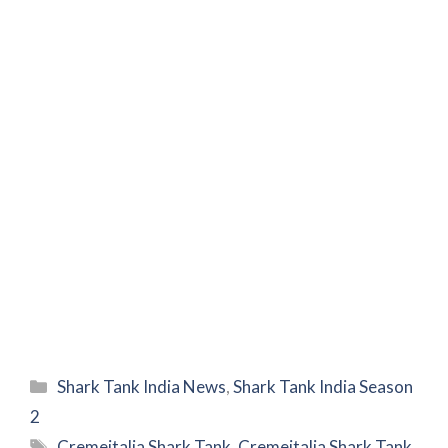
Categories
Shark Tank India News
,
Shark Tank India Season
2
Tags
Cremeitalia Shark Tank
,
Cremeitalia Shark Tank