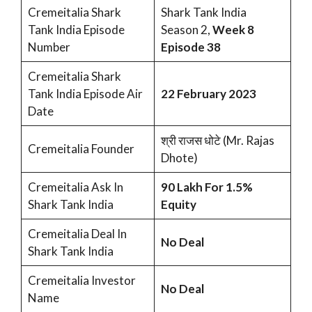
Cremeitalia Shark
Shark Tank India
Tank India Episode
Season 2,
Week 8
Number
Episode 38
Cremeitalia Shark
Tank India Episode Air
22 February 2023
Date
श्री राजस धोटे (Mr. Rajas
Cremeitalia Founder
Dhote)
Cremeitalia Ask In
90 Lakh For 1.5%
Shark Tank India
Equity
Cremeitalia Deal In
No Deal
Shark Tank India
Cremeitalia Investor
No Deal
Name