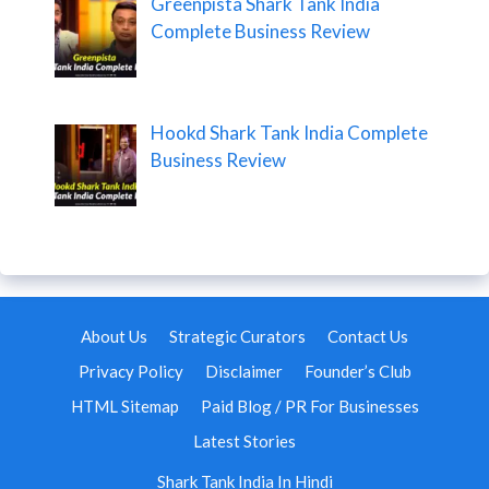
Greenpista Shark Tank India
Complete Business Review
Hookd Shark Tank India Complete
Business Review
About Us
Strategic Curators
Contact Us
Privacy Policy
Disclaimer
Founder’s Club
HTML Sitemap
Paid Blog / PR For Businesses
Latest Stories
Shark Tank India In Hindi