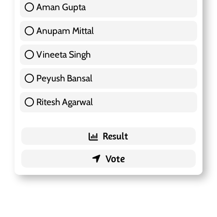
Aman Gupta
117 ( 36.91 % )
Anupam Mittal
51 ( 16.09 % )
Vineeta Singh
24 ( 7.57 % )
Peyush Bansal
83 ( 26.18 % )
Ritesh Agarwal
42 ( 13.25 % )