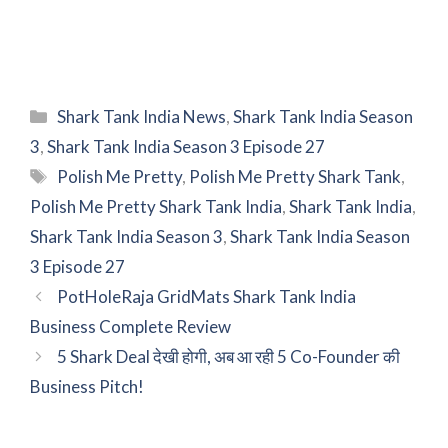
Categories
Shark Tank India News
,
Shark Tank India Season
3
,
Shark Tank India Season 3 Episode 27
Tags
Polish Me Pretty
,
Polish Me Pretty Shark Tank
,
Polish Me Pretty Shark Tank India
,
Shark Tank India
,
Shark Tank India Season 3
,
Shark Tank India Season
3 Episode 27
PotHoleRaja GridMats Shark Tank India
Business Complete Review
5 Shark Deal देखी होगी, अब आ रही 5 Co-Founder की
Business Pitch!