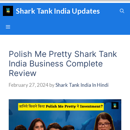
Skip
Shark Tank India Updates
to
content
Menu
Polish Me Pretty Shark Tank
India Business Complete
Review
February 27, 2024
by
Shark Tank India In Hindi