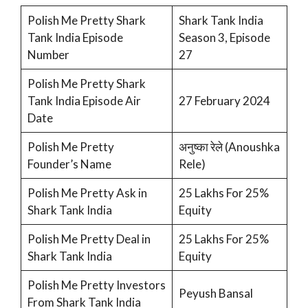
Polish Me Pretty Shark
Shark Tank India
Tank India Episode
Season 3, Episode
Number
27
Polish Me Pretty Shark
Tank India Episode Air
27 February 2024
Date
Polish Me Pretty
अनुष्का रेले (Anoushka
Founder’s Name
Rele)
Polish Me Pretty Ask in
25 Lakhs For 25%
Shark Tank India
Equity
Polish Me Pretty Deal in
25 Lakhs For 25%
Shark Tank India
Equity
Polish Me Pretty Investors
Peyush Bansal
From Shark Tank India