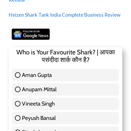
Heizen Shark Tank India Complete Business Review
Who is Your Favourite Shark? | आपका
पसंदीदा शार्क कौन है?
Aman Gupta
117 ( 36.91 % )
Anupam Mittal
51 ( 16.09 % )
Vineeta Singh
24 ( 7.57 % )
Peyush Bansal
83 ( 26.18 % )