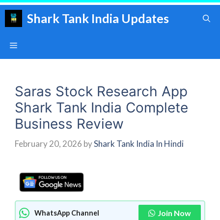
Skip
Shark Tank India Updates
to
content
Menu
Saras Stock Research App
Shark Tank India Complete
Business Review
February 20, 2026
by
Shark Tank India In Hindi
Join Now
WhatsApp Channel