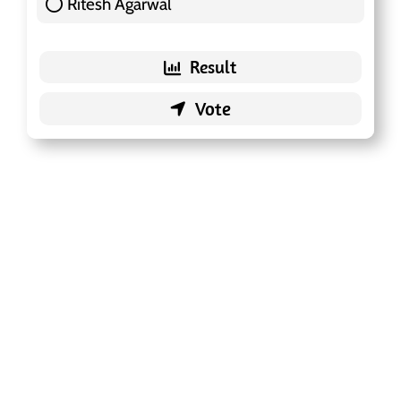
Ritesh Agarwal
42 ( 13.25 % )