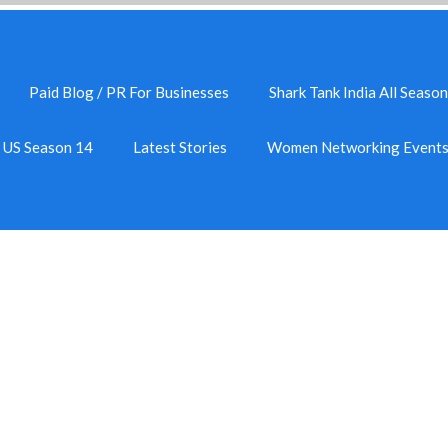
Paid Blog / PR For Businesses
Shark Tank India All Season
k US Season 14
Latest Stories
Women Networking Event