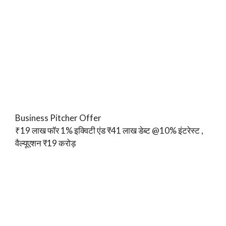
Business Pitcher Offer
₹19 लाख फॉर 1% इक्विटी एंड ₹41 लाख डेब्ट @10% इंटरेस्ट ,
वैल्यूएशन ₹19 करोड़