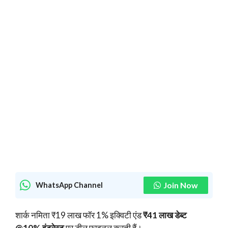
Join Now
WhatsApp Channel
शार्क नमिता ₹19 लाख फॉर 1% इक्विटी एंड
₹41 लाख डेब्ट
@10% इंटरेस्ट
पर डील फाइनल करती हैं।