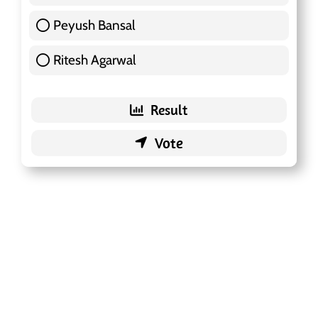
Peyush Bansal
83 ( 26.18 % )
Ritesh Agarwal
42 ( 13.25 % )