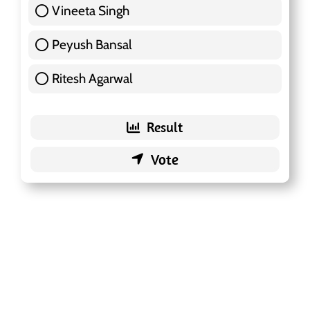
Vineeta Singh
24 ( 7.57 % )
Peyush Bansal
83 ( 26.18 % )
Ritesh Agarwal
42 ( 13.25 % )