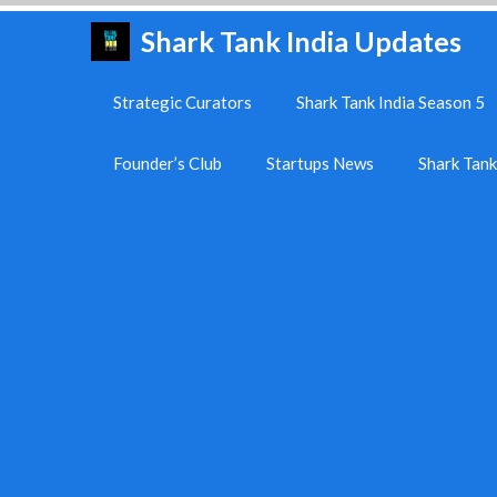
Skip
Shark Tank India Updates
to
content
Strategic Curators
Shark Tank India Season 5
Founder’s Club
Startups News
Shark Tan