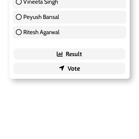
Vineeta Singh
24 ( 7.57 % )
Peyush Bansal
83 ( 26.18 % )
Ritesh Agarwal
42 ( 13.25 % )