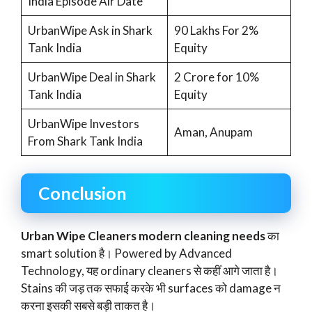
India Episode Air Date
UrbanWipe Ask in Shark
90 Lakhs For 2%
Tank India
Equity
UrbanWipe Deal in Shark
2 Crore for 10%
Tank India
Equity
UrbanWipe Investors
Aman, Anupam
From Shark Tank India
Conclusion
Urban Wipe Cleaners modern cleaning needs
का
smart solution है। Powered by Advanced
Technology, यह ordinary cleaners से कहीं आगे जाता है।
Stains की जड़ तक सफाई करके भी surfaces को damage न
करना इसकी सबसे बड़ी ताकत है।