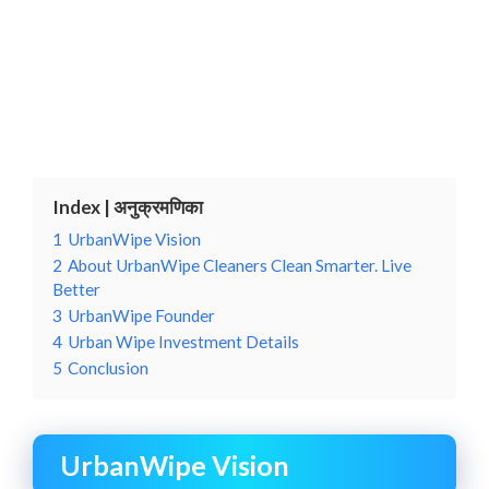
Index | अनुक्रमणिका
1
UrbanWipe Vision
2
About UrbanWipe Cleaners Clean Smarter. Live
Better
3
UrbanWipe Founder
4
Urban Wipe Investment Details
5
Conclusion
UrbanWipe Vision