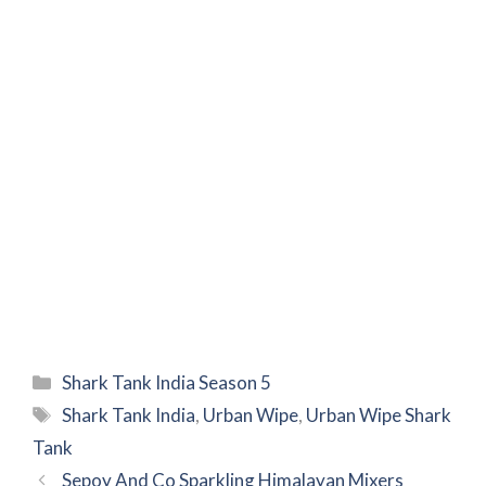
Categories
Shark Tank India Season 5
Tags
Shark Tank India
,
Urban Wipe
,
Urban Wipe Shark
Tank
Sepoy And Co Sparkling Himalayan Mixers