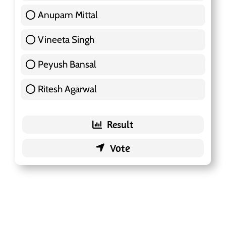
Anupam Mittal
51 ( 16.09 % )
Vineeta Singh
24 ( 7.57 % )
Peyush Bansal
83 ( 26.18 % )
Ritesh Agarwal
42 ( 13.25 % )