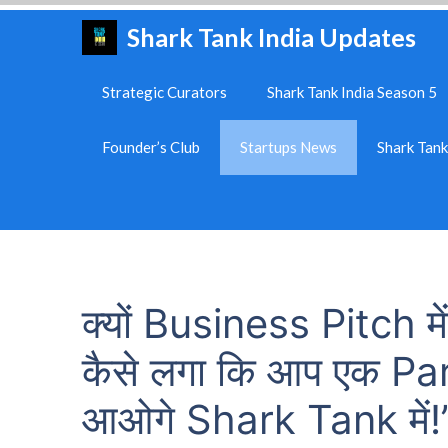
Skip
Shark Tank India Updates
to
content
Strategic Curators
Shark Tank India Season 5
Founder’s Club
Startups News
Shark Tan
क्यों Business Pitch म
कैसे लगा कि आप एक Pa
आओगे Shark Tank में!