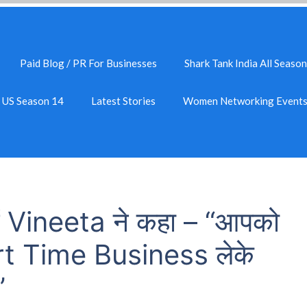
Paid Blog / PR For Businesses
Shark Tank India All Season
k US Season 14
Latest Stories
Women Networking Event
ें Vineeta ने कहा – “आपको
rt Time Business लेके
”