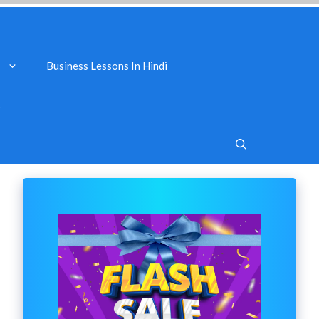
Business Lessons In Hindi
s