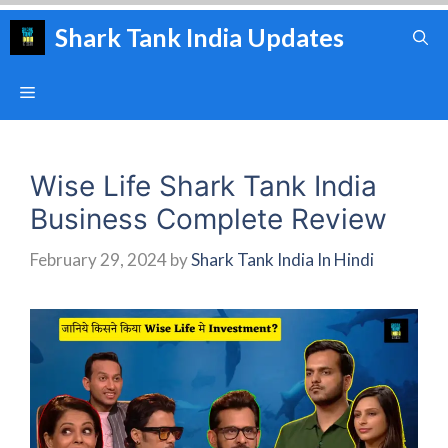
Skip
Shark Tank India Updates
to
content
Menu
Wise Life Shark Tank India
Business Complete Review
February 29, 2024
by
Shark Tank India In Hindi