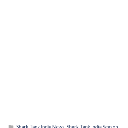
Categories
Shark Tank India News
,
Shark Tank India Season