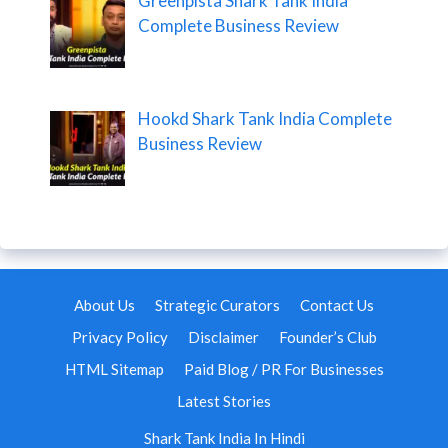
Greenpista Shark Tank India
Complete Business Review
Hookd Shark Tank India Complete
Business Review
About Us
Strategic Curators
Contact Us
Privacy Policy
Disclaimer
Founder’s Club
HTML Sitemap
Paid Blog / PR For Businesses
Latest Stories
Shark Tank India In Hindi