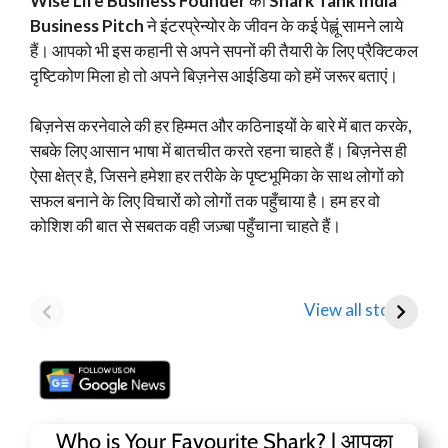
Wise Life Business Founder
की
Shark Tank India
Business Pitch
ने इंटरप्रेन्योर के जीवन के कई पेह्लूं सामने लाये
हैं। आपको भी इस कहानी से अपने सपनों की तैयारी के लिए प्रैक्टिकल
दृष्टिकोण मिला हो तो अपने बिज़नेस आईडिया को हमें जरूर बताएं।
बिज़नेस करनेवाले की हर हिम्मत और कठिनाइयों के बारे में बात करके,
सबके लिए आसान भाषा में बातचीत करते रहना चाहते हैं। बिज़नेस ही
ऐसा क्षेत्र है, जिसने हमेशा हर तरीके के पृष्टभूमिका के साथ लोगों को
सफल बनाने के लिए विचारों को लोगों तक पहुँचाया है। हम हर वो
कोशिश की बात से सबतक वही जज़्बा पहुँचाना चाहते हैं।
Mamaearth
Tata Motors
D
Parent Honasa
Shares Fall Below
T
View all stories
Consumer Shares में
₹1,000: Key
R
गिरावट!
Analyst Insights
F
Who is Your Favourite Shark? | आपका