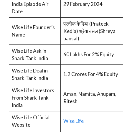
India Episode Air
29 February 2024
Date
प्रतीक केडिया (Prateek
Wise Life Founder’s
Kedia) श्रेया बंसल (Shreya
Name
bansal)
Wise Life Ask in
60 Lakhs For 2% Equity
Shark Tank India
Wise Life Deal in
1.2 Crores For 4% Equity
Shark Tank India
Wise Life Investors
Aman, Namita, Anupam,
From Shark Tank
Ritesh
India
Wise Life Official
Wise Life
Website