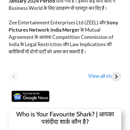
January 2024 Period
दिया गया है। इसपर कई सारी बातों ने
Business World के लिए उदाहरण भी प्रस्तुत कर दिए हैं।
Zee Entertainment Enterprises Ltd (ZEEL) और
Sony
Pictures Network India Merger
के Mutual
Agreement के आलावा Competition Commission of
India के Legal Restriction और Law Implications की
बारीकियाँ भी दोनों पार्टी को असर कर सकती हैं।
Mamaearth
Tata Motors
D
Parent Honasa
Shares Fall Below
T
View all stories
Consumer Shares में
₹1,000: Key
R
गिरावट!
Analyst Insights
F
Who is Your Favourite Shark? | आपका
पसंदीदा शार्क कौन है?