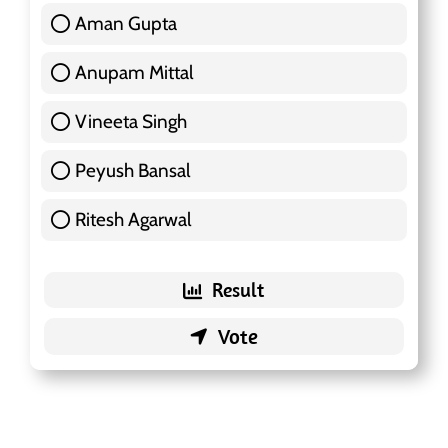
Aman Gupta
117 ( 36.91 % )
Anupam Mittal
51 ( 16.09 % )
Vineeta Singh
24 ( 7.57 % )
Peyush Bansal
83 ( 26.18 % )
Ritesh Agarwal
42 ( 13.25 % )