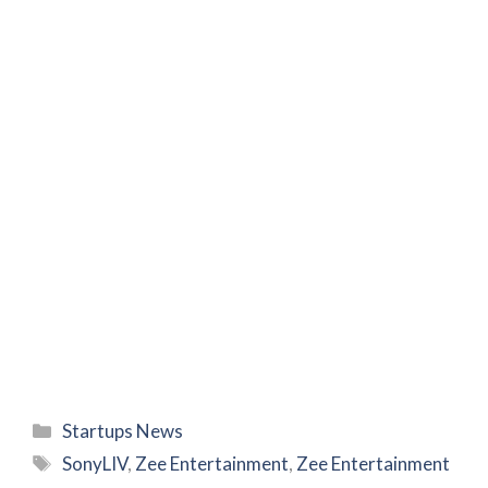
Categories
Startups News
Tags
SonyLIV
,
Zee Entertainment
,
Zee Entertainment