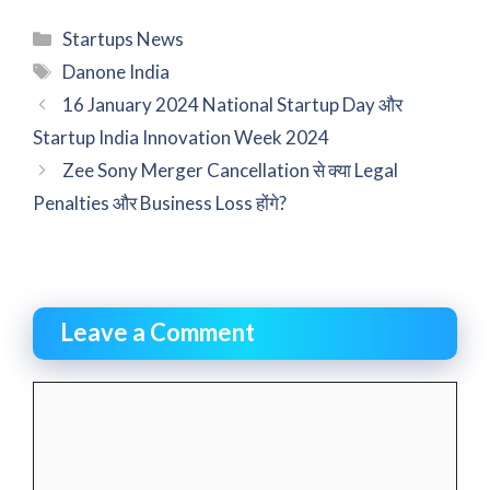
Categories
Startups News
Tags
Danone India
16 January 2024 National Startup Day और
Startup India Innovation Week 2024
Zee Sony Merger Cancellation से क्या Legal
Penalties और Business Loss होंगे?
Leave a Comment
Comment