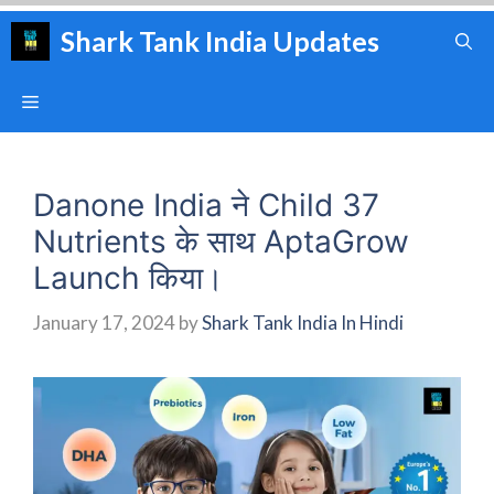
Skip
Shark Tank India Updates
to
content
Menu
Danone India ने Child 37
Nutrients के साथ AptaGrow
Launch किया।
January 17, 2024
by
Shark Tank India In Hindi