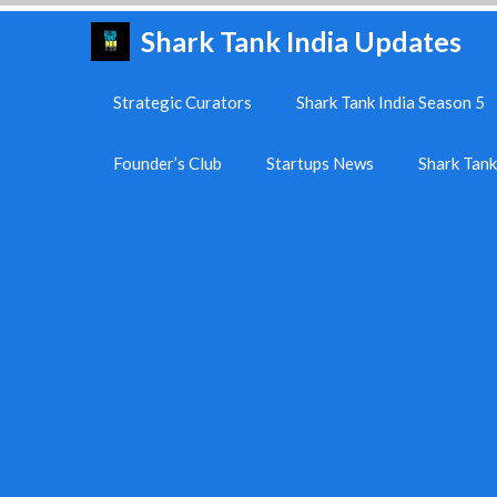
Skip
Shark Tank India Updates
to
content
Strategic Curators
Shark Tank India Season 5
Founder’s Club
Startups News
Shark Tan