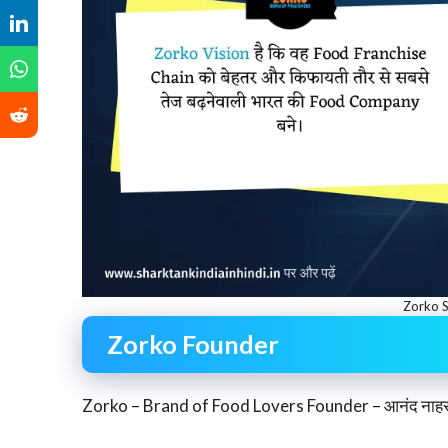
Zorko S
Zorko Founder
Zorko – Brand of Food Lovers Founder – आनंद नाह