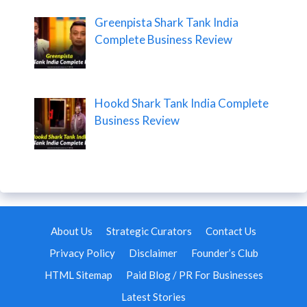
Greenpista Shark Tank India
Complete Business Review
Hookd Shark Tank India Complete
Business Review
About Us
Strategic Curators
Contact Us
Privacy Policy
Disclaimer
Founder’s Club
HTML Sitemap
Paid Blog / PR For Businesses
Latest Stories