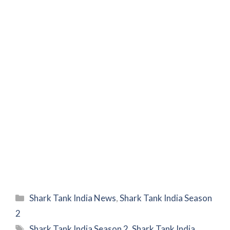
Categories
Shark Tank India News
,
Shark Tank India Season
2
Tags
Shark Tank India Season 2
,
Shark Tank India