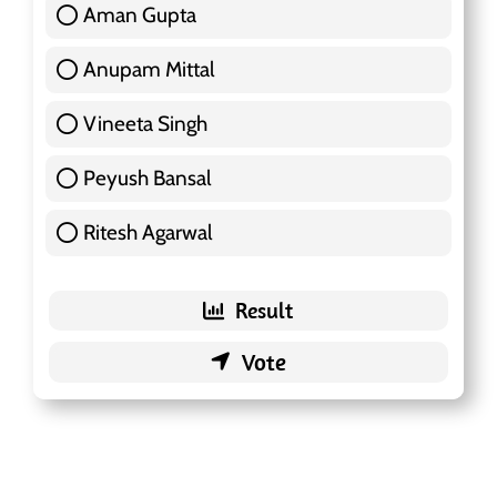
Aman Gupta
117 ( 36.91 % )
Anupam Mittal
51 ( 16.09 % )
Vineeta Singh
24 ( 7.57 % )
Peyush Bansal
83 ( 26.18 % )
Ritesh Agarwal
42 ( 13.25 % )