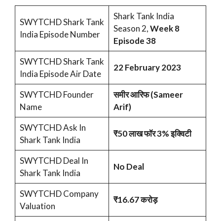
Shark Tank India
SWYTCHD Shark Tank
Season 2,
Week 8
India Episode Number
Episode 38
SWYTCHD Shark Tank
22 February 2023
India Episode Air Date
SWYTCHD Founder
समीर आरिफ (Sameer
Name
Arif)
SWYTCHD Ask In
₹50 लाख फॉर 3% इक्विटी
Shark Tank India
SWYTCHD Deal In
No Deal
Shark Tank India
SWYTCHD Company
₹16.67 करोड़
Valuation