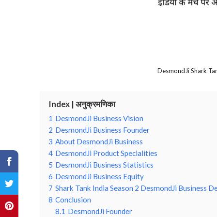
DesmondJi Shark Tan
Index | अनुक्रमणिका
1
DesmondJi Business Vision
2
DesmondJi Business Founder
3
About DesmondJi Business
4
DesmondJi Product Specialities
5
DesmondJi Business Statistics
6
DesmondJi Business Equity
7
Shark Tank India Season 2 DesmondJi Business De
8
Conclusion
8.1
DesmondJi Founder