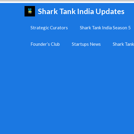
Skip
Shark Tank India Updates
to
content
Strategic Curators
Shark Tank India Season 5
Founder’s Club
Startups News
Shark Tan