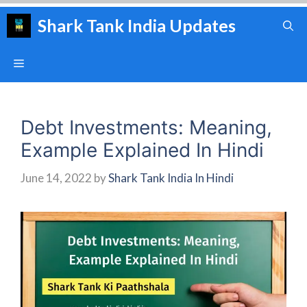
Skip
Shark Tank India Updates
to
content
Menu
Debt Investments: Meaning,
Example Explained In Hindi
June 14, 2022
by
Shark Tank India In Hindi