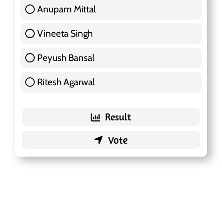
Anupam Mittal
51 ( 16.09 % )
Vineeta Singh
24 ( 7.57 % )
Peyush Bansal
83 ( 26.18 % )
Ritesh Agarwal
42 ( 13.25 % )