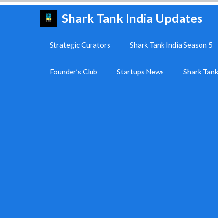
Skip
Shark Tank India Updates
to
content
Strategic Curators
Shark Tank India Season 5
Founder’s Club
Startups News
Shark Tan