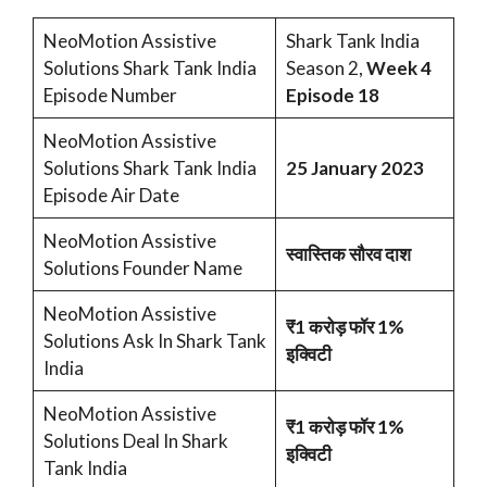
NeoMotion Assistive
Shark Tank India
Solutions Shark Tank India
Season 2,
Week 4
Episode Number
Episode 18
NeoMotion Assistive
Solutions Shark Tank India
25 January 2023
Episode Air Date
NeoMotion Assistive
स्वास्तिक सौरव दाश
Solutions Founder Name
NeoMotion Assistive
₹1 करोड़ फॉर 1%
Solutions Ask In Shark Tank
इक्विटी
India
NeoMotion Assistive
₹1 करोड़ फॉर 1%
Solutions Deal In Shark
इक्विटी
Tank India