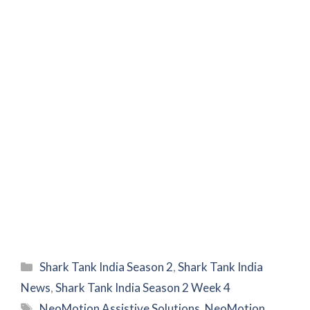
Categories
Shark Tank India Season 2
,
Shark Tank India
News
,
Shark Tank India Season 2 Week 4
Tags
NeoMotion Assistive Solutions
,
NeoMotion