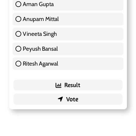
Aman Gupta
117 ( 36.91 % )
Anupam Mittal
51 ( 16.09 % )
Vineeta Singh
24 ( 7.57 % )
Peyush Bansal
83 ( 26.18 % )
Ritesh Agarwal
42 ( 13.25 % )