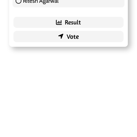
Ritesh Agarwal
42 ( 13.25 % )