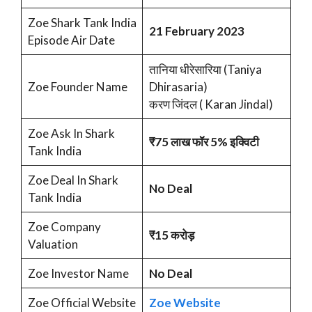
Zoe Shark Tank India
21 February 2023
Episode Air Date
तानिया धीरेसारिया (Taniya
Zoe Founder Name
Dhirasaria)
करण जिंदल ( Karan Jindal)
Zoe Ask In Shark
₹75 लाख फॉर 5% इक्विटी
Tank India
Zoe Deal In Shark
No Deal
Tank India
Zoe Company
₹15 करोड़
Valuation
Zoe Investor Name
No Deal
Zoe Official Website
Zoe Website