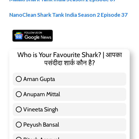
NanoClean Shark Tank India Season 2 Episode 37
Who is Your Favourite Shark? | आपका
पसंदीदा शार्क कौन है?
Aman Gupta
117 ( 36.91 % )
Anupam Mittal
51 ( 16.09 % )
Vineeta Singh
24 ( 7.57 % )
Peyush Bansal
83 ( 26.18 % )