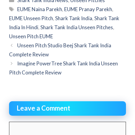
Shark Tank India News
,
Unseen Pitches
Tags
EUME Naina Parekh
,
EUME Pranay Parekh
,
EUME Unseen Pitch
,
Shark Tank India
,
Shark Tank
India In Hindi
,
Shark Tank India Unseen Pitches
,
Unseen Pitch EUME
Unseen Pitch Studio Beej Shark Tank India
Complete Review
Imagine PowerTree Shark Tank India Unseen
Pitch Complete Review
Leave a Comment
Comment