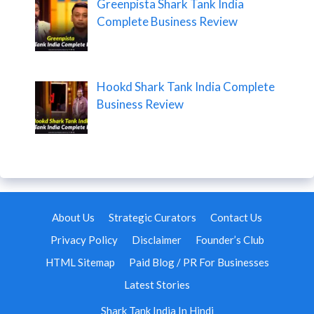
Greenpista Shark Tank India
Complete Business Review
Hookd Shark Tank India Complete
Business Review
About Us
Strategic Curators
Contact Us
Privacy Policy
Disclaimer
Founder’s Club
HTML Sitemap
Paid Blog / PR For Businesses
Latest Stories
Shark Tank India In Hindi