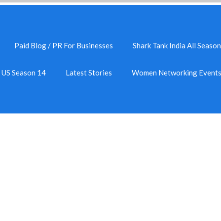
Paid Blog / PR For Businesses
Shark Tank India All Season
k US Season 14
Latest Stories
Women Networking Event