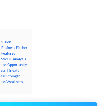
 Vision
a Business Pitcher
a Features
ia SWOT Analysis
iness Opportunity
ness Threats
ness Strength
iness Weakness